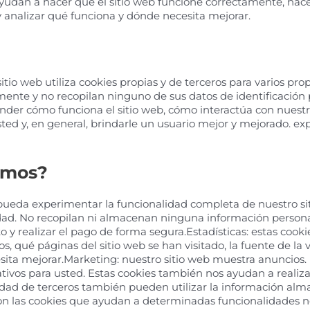
yudan a hacer que el sitio web funcione correctamente, hace
 analizar qué funciona y dónde necesita mejorar.
sitio web utiliza cookies propias y de terceros para varios pr
mente y no recopilan ninguno de sus datos de identificación p
der cómo funciona el sitio web, cómo interactúa con nuestro
ed y, en general, brindarle un usuario mejor y mejorado. exp
zamos?
 pueda experimentar la funcionalidad completa de nuestro si
dad. No recopilan ni almacenan ninguna información personal.
ito y realizar el pago de forma segura.Estadísticas: estas c
cos, qué páginas del sitio web se han visitado, la fuente de la
sita mejorar.Marketing: nuestro sitio web muestra anuncios. E
ivos para usted. Estas cookies también nos ayudan a realiza
idad de terceros también pueden utilizar la información alm
on las cookies que ayudan a determinadas funcionalidades no