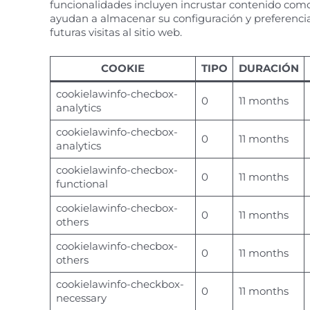
funcionalidades incluyen incrustar contenido como 
ayudan a almacenar su configuración y preferencia
futuras visitas al sitio web.
COOKIE
TIPO
DURACIÓN
cookielawinfo-checbox-
0
11 months
analytics
cookielawinfo-checbox-
0
11 months
analytics
cookielawinfo-checbox-
0
11 months
functional
cookielawinfo-checbox-
0
11 months
others
cookielawinfo-checbox-
0
11 months
others
cookielawinfo-checkbox-
0
11 months
necessary